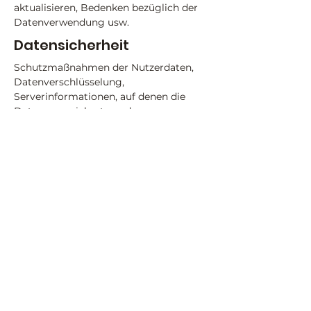
aktualisieren, Bedenken bezüglich der
Datenverwendung usw.
Datensicherheit
Schutzmaßnahmen der Nutzerdaten,
Datenverschlüsselung,
Serverinformationen, auf denen die
Daten gespeichert werden,
Datenübertragung usw.
Erfahren Sie
hier
mehr.
ValeriLeadership & Culture
Loonstrasse 18b