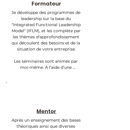
Formateur
Je développe des programmes de 
leadership sur la base du 
"Integrated Functional Leadership 
Model" (IFLM), et les complète par 
les thèmes d'approfondissement 
qui découlent des besoins et de la 
situation de votre entreprise.

Les séminaires sont animés par 
moi-même. A l’aide d’une 
méthodologie axée sur la 
pratique, les participants sont 
amenés à aborder les sujets de 
manière interactive.

Grâce à mon activité de 
formateur sur le thème 
Mentor
"Leadership and Intercultural 
Après un enseignement des bases 
Management" à la ZHAW School 
théoriques ainsi que diverses 
of Management and Law, je 