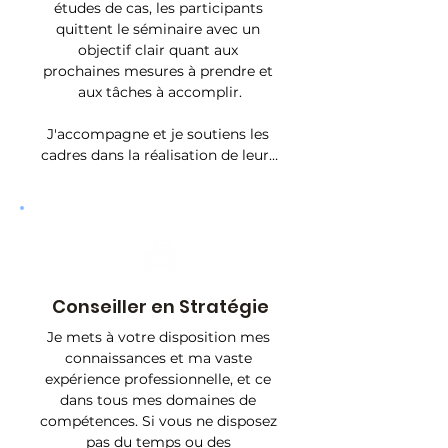
études de cas, les participants 
dispose d'une expérience 
quittent le séminaire avec un 
didactique significative qui 
objectif clair quant aux 
garantit la réussite de 
prochaines mesures à prendre et 
l’enseignement.
aux tâches à accomplir.

J'accompagne et je soutiens les 
cadres dans la réalisation de leurs 
objectifs, leur permettant de 
réaliser un progrès rapide et un 
apprentissage réussi. Ceci peux 
être atteint par un mentoring 
individuel ou bien en group par 
un workshop « Peer Mentoring » : 
SHARE2LEARN.
Conseiller en Stratégie
Je mets à votre disposition mes 
connaissances et ma vaste 
expérience professionnelle, et ce 
dans tous mes domaines de 
compétences. Si vous ne disposez 
pas du temps ou des 