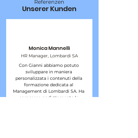
Referenzen
Unserer Kunden
Monica Mannelli
HR Manager, Lombardi SA
Con Gianni abbiamo potuto 
sviluppare in maniera 
personalizzata i contenuti della 
formazione dedicata al 
Management di Lombardi SA. Ha 
compreso perfettamente le 
nostre esigenze ed ha messo 
davvero a disposizione in maniera 
dedicata il suo know-how per 
elaborare dei contenuti che 
fossero significativi per la nostra 
realtà. Gianni è un professionista 